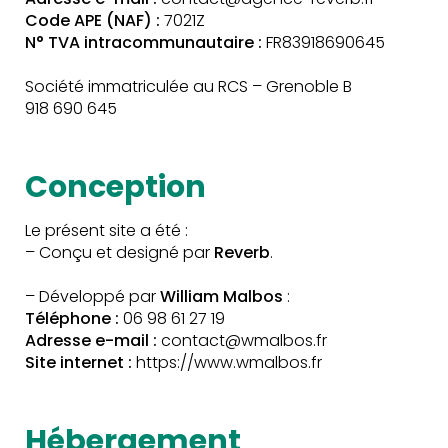
Code APE (NAF) :
7021Z
N° TVA intracommunautaire :
FR83918690645
Société immatriculée au RCS – Grenoble B
918 690 645
Conception
Le présent site a été :
– Conçu et designé par
Reverb
.
– Développé par
William Malbos
:
Téléphone :
06 98 61 27 19
Adresse e-mail :
contact@wmalbos.fr
Site internet :
https://www.wmalbos.fr
Hébergement