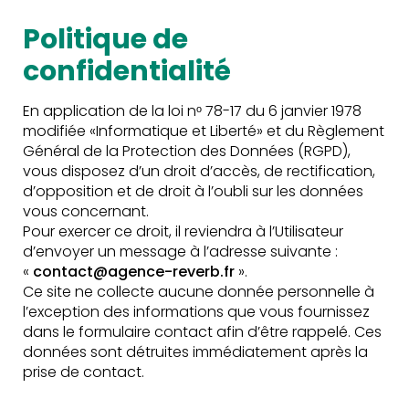
Politique de
confidentialité
le
En application de la loi nᵒ 78-17 du 6 janvier 1978
brief
.
modifiée «Informatique et Liberté» et du Règlement
Général de la Protection des Données (RGPD),
vous disposez d’un droit d’accès, de rectification,
d’opposition et de droit à l’oubli sur les données
On vous résume l’important,
vous concernant.
Pour exercer ce droit, il reviendra à l’Utilisateur
on vous inspire le reste.
d’envoyer un message à l’adresse suivante :
«
contact@agence-reverb.fr
».
Ce site ne collecte aucune donnée personnelle à
Envie d’avoir toutes les dernières actus de la
l’exception des informations que vous fournissez
#teamreverb ?
D’avoir des astuces exclusives
dans le formulaire contact afin d’être rappelé. Ces
pour votre communication ?
données sont détruites immédiatement après la
prise de contact.
Renseignez votre adresse email pour
finaliser
votre inscription à notre newsletter