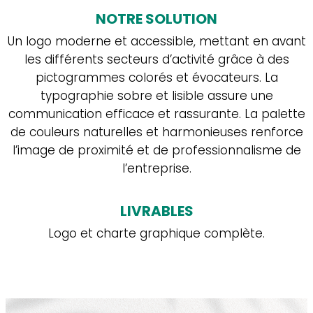
NOTRE SOLUTION
Un logo moderne et accessible, mettant en avant
le
les différents secteurs d’activité grâce à des
pictogrammes colorés et évocateurs. La
brief
.
typographie sobre et lisible assure une
communication efficace et rassurante. La palette
de couleurs naturelles et harmonieuses renforce
l’image de proximité et de professionnalisme de
On vous résume l’important,
l’entreprise.
on vous inspire le reste.
LIVRABLES
Envie d’avoir toutes les dernières actus de la
Logo et charte graphique complète.
#teamreverb ?
D’avoir des astuces exclusives
pour votre communication ?
Renseignez votre adresse email pour
finaliser
votre inscription à notre newsletter