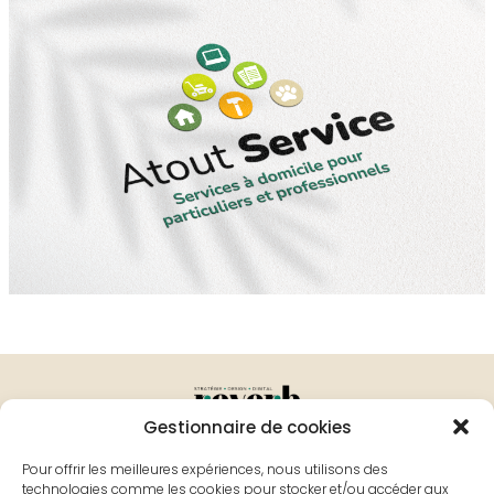
!
Gestionnaire de cookies
Bourges
Grenoble
Pour offrir les meilleures expériences, nous utilisons des
technologies comme les cookies pour stocker et/ou accéder aux