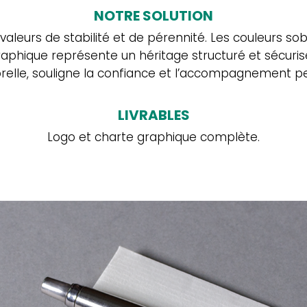
NOTRE SOLUTION
 valeurs de stabilité et de pérennité. Les couleurs s
graphique représente un héritage structuré et sécuris
e
relle, souligne la confiance et l’accompagnement pe
LIVRABLES
rief
.
Logo et charte graphique complète.
vous résume l’important,
vous inspire le reste.
ie d’avoir toutes les dernières actus de la #teamreve
voir des astuces exclusives pour votre communicatio
seignez votre adresse email pour finaliser
re inscription à notre newsletter !