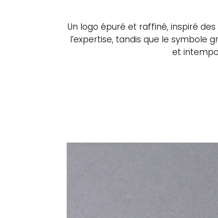
Un logo épuré et raffiné, inspiré des
l’expertise, tandis que le symbole 
l
et intempo
b
On 
on 
Env
D’a
Ren
vot