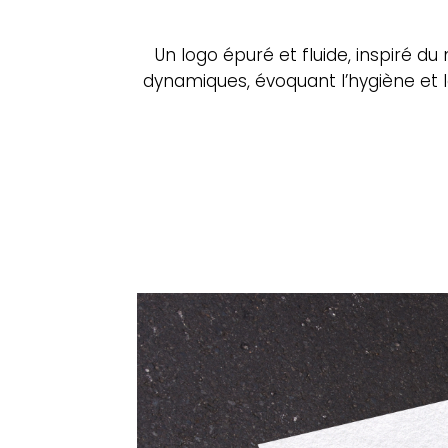
Un logo épuré et fluide, inspiré d
dynamiques, évoquant l’hygiène et 
l
b
On 
on 
Env
D’a
Ren
vot