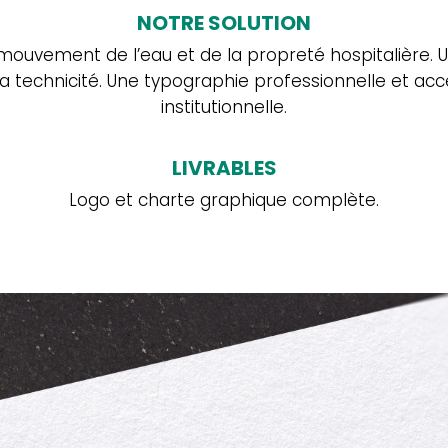
NOTRE SOLUTION
u mouvement de l’eau et de la propreté hospitalière. 
la technicité. Une typographie professionnelle et a
e
institutionnelle.
LIVRABLES
rief
.
Logo et charte graphique complète.
vous résume l’important,
vous inspire le reste.
ie d’avoir toutes les dernières actus de la #teamreve
voir des astuces exclusives pour votre communicatio
seignez votre adresse email pour finaliser
re inscription à notre newsletter !