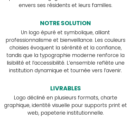
envers ses résidents et leurs familles.
NOTRE SOLUTION
le
Un logo épuré et symbolique, alliant
professionnalisme et bienveillance. Les couleurs
brief
.
choisies évoquent la sérénité et la confiance,
tandis que la typographie moderne renforce la
lisibilité et l’accessibilité. L’ensemble reflète une
institution dynamique et tournée vers l’avenir.
On vous résume l’important,
on vous inspire le reste.
LIVRABLES
Logo décliné en plusieurs formats, charte
Envie d’avoir toutes les dernières actus de la
graphique, identité visuelle pour supports print et
#teamreverb ?
D’avoir des astuces exclusives
web, papeterie institutionnelle.
pour votre communication ?
Renseignez votre adresse email pour